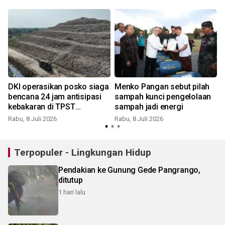
DKI operasikan posko siaga
Menko Pangan sebut pilah
bencana 24 jam antisipasi
sampah kunci pengelolaan
kebakaran di TPST
sampah jadi energi
Bantargebang
Rabu, 8 Juli 2026
Rabu, 8 Juli 2026
K
Terpopuler - Lingkungan Hidup
Pendakian ke Gunung Gede Pangrango,
ditutup
1 hari lalu