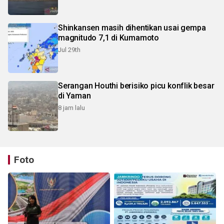
Shinkansen masih dihentikan usai gempa
magnitudo 7,1 di Kumamoto
Jul 29th
Serangan Houthi berisiko picu konflik besar
di Yaman
8 jam lalu
Foto