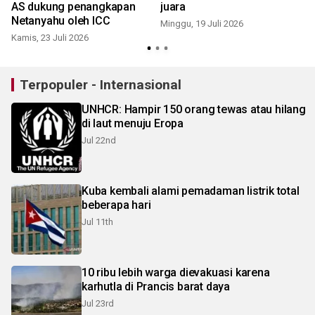
AS dukung penangkapan
juara
Netanyahu oleh ICC
Minggu, 19 Juli 2026
Kamis, 23 Juli 2026
K
Terpopuler - Internasional
UNHCR: Hampir 150 orang tewas atau hilang
di laut menuju Eropa
Jul 22nd
Kuba kembali alami pemadaman listrik total
beberapa hari
Jul 11th
10 ribu lebih warga dievakuasi karena
karhutla di Prancis barat daya
Jul 23rd