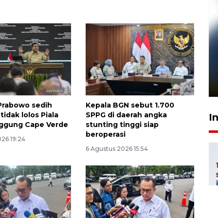
u
Pelanggan Filaha Farm setia
sampai 8 tahan?
1 Juni 2026 05:47
Prabowo sedih
Kepala BGN sebut 1.700
tidak lolos Piala
SPPG di daerah angka
I
nggung Cape Verde
stunting tinggi siap
beroperasi
026 19:24
6 Agustus 2026 15:54