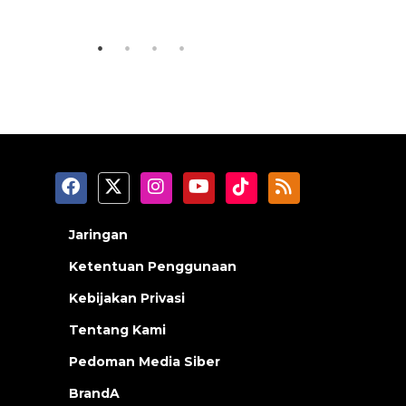
2026-08-07 18:00:00
2026-08-07 13
Jaringan
Ketentuan Penggunaan
Kebijakan Privasi
Tentang Kami
Pedoman Media Siber
BrandA