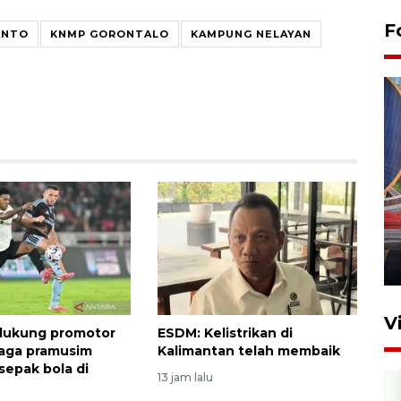
F
ANTO
KNMP GORONTALO
KAMPUNG NELAYAN
Komisi V DPR tinjau
perlintasan sebidang di
Stasiun Bogor
12 Juni 2026 18:49
V
dukung promotor
ESDM: Kelistrikan di
laga pramusim
Kalimantan telah membaik
sepak bola di
13 jam lalu