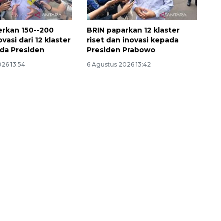
rkan 150--200
BRIN paparkan 12 klaster
vasi dari 12 klaster
riset dan inovasi kepada
ada Presiden
Presiden Prabowo
26 13:54
6 Agustus 2026 13:42
Ekonomi triwulan II-2026
tumbuh 5,29 persen