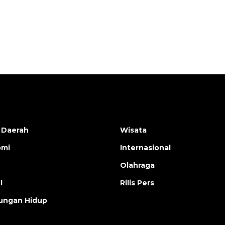
2026-08-06 18:45:00
 Daerah
Wisata
omi
Internasional
Olahraga
l
Rilis Pers
ungan Hidup