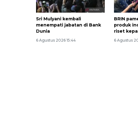
Sri Mulyani kembali
BRIN pame
menempati jabatan di Bank
produk ino
Dunia
riset kep
6 Agustus 2026 15:44
6 Agustus 20