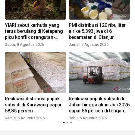
YIARI sebut karhutla yang
PMI distribusi 120 ribu liter
terus berulang di Ketapang
air ke 5.393 jiwa di 6
e
picu konflik orangutan-
kecamatan di Cianjur
warga
Sabtu, 8 Agustus 2026
Jumat, 7 Agustus 2026
Realisasi distribusi pupuk
Realisasi pupuk subsidi di
subsidi di Karawang capai
Jabar hingga akhir Juli 2026
58,85 persen
capai 55 persen di tengah
kemarau
Kamis, 6 Agustus 2026
Rabu, 5 Agustus 2026