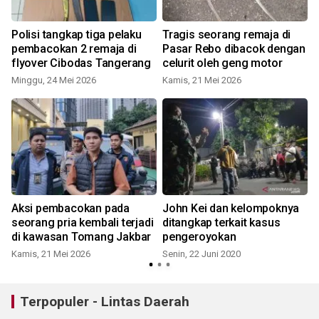
,
Polisi tangkap tiga pelaku
Tragis seorang remaja di
pembacokan 2 remaja di
Pasar Rebo dibacok dengan
flyover Cibodas Tangerang
celurit oleh geng motor
Minggu, 24 Mei 2026
Kamis, 21 Mei 2026
S
Aksi pembacokan pada
John Kei dan kelompoknya
seorang pria kembali terjadi
ditangkap terkait kasus
l
di kawasan Tomang Jakbar
pengeroyokan
Kamis, 21 Mei 2026
Senin, 22 Juni 2020
J
Terpopuler - Lintas Daerah