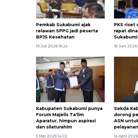
Pemkab Sukabumi ajak
PKS riset
relawan SPPG jadi peserta
rapat din
BPJS Kesehatan
Sukabumi 
19 Juli 2026 16:24
18 Juni 2026
Kabupaten Sukabumi punya
Sekda Ka
Forum Majelis Ta'lim
dorong pe
Aparatur, himpun aspirasi
ASN untuk
dan silaturahim
pelayanan
5 Mei 2026 14:02
14 April 2026 