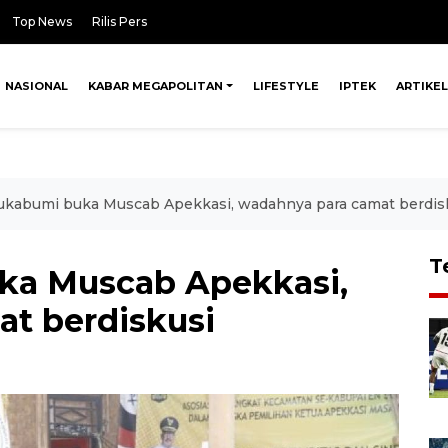
Top News
Rilis Pers
NASIONAL
KABAR MEGAPOLITAN
LIFESTYLE
IPTEK
ARTIKEL
ukabumi buka Muscab Apekkasi, wadahnya para camat berdis
T
ka Muscab Apekkasi,
t berdiskusi