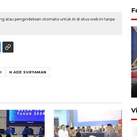
F
g atau pengindeksan otomatis untuk AI di situs web ini tanpa
Komisi V DPR tinjau
I
H ADE SURYAMAN
perlintasan sebidang di
Stasiun Bogor
12 Juni 2026 18:49
V