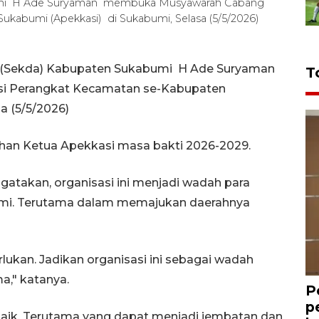
abumi H Ade Suryaman membuka Musyawarah Cabang
ukabumi (Apekkasi) di Sukabumi, Selasa (5/5/2026)
h (Sekda) Kabupaten Sukabumi H Ade Suryaman
T
 Perangkat Kecamatan se-Kabupaten
a (5/5/2026)
lihan Ketua Apekkasi masa bakti 2026-2029.
takan, organisasi ini menjadi wadah para
ahmi. Terutama dalam memajukan daerahnya
lukan. Jadikan organisasi ini sebagai wadah
," katanya.
P
p
baik. Terutama yang dapat menjadi jembatan dan