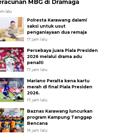
eracunan MBG di Dramaga
am lalu
Polresta Karawang dalami
saksi untuk usut
penganiayaan dua remaja
17 jam lalu
Persebaya juara Piala Presiden
2026 melalui drama adu
penalti
17 jam lalu
Mariano Peralta kena kartu
merah di final Piala Presiden
2026.
17 jam lalu
Baznas Karawang luncurkan
program Kampung Tanggap
Bencana
19 jam lalu