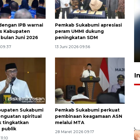
 dengan IPB warnai
Pemkab Sukabumi apresiasi
as Kabupaten
peram UMMI dukung
bulan Juni 2026
peningkatan SDM
Pelanggan Filaha Farm setia
sampai 8 tahan?
 09:37
13 Juni 2026 09:56
1 Juni 2026 05:47
I
bupaten Sukabumi
Pemkab Sukabumi perkuat
nguatan spiritual
pembinaan keagamaan ASN
 tingkatkan
melalui MTA
 publik
28 Maret 2026 09:17
11:10