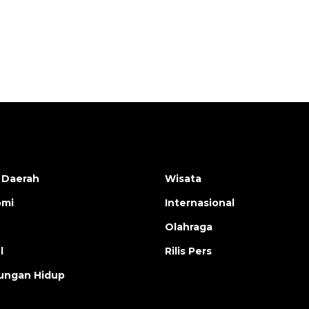
2026-08-06 13:15:00
 Daerah
Wisata
omi
Internasional
Olahraga
l
Rilis Pers
ungan Hidup