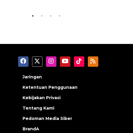
2026-08-07 13:45:00
2026-08-07 0
Jaringan
Ketentuan Penggunaan
Kebijakan Privasi
Tentang Kami
Pedoman Media Siber
BrandA