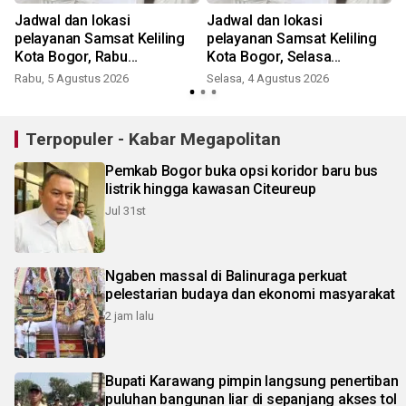
Jadwal dan lokasi
Jadwal dan lokasi
pelayanan Samsat Keliling
pelayanan Samsat Keliling
Kota Bogor, Rabu
Kota Bogor, Selasa
(4/8/2026)
(4/8/2026)
Rabu, 5 Agustus 2026
Selasa, 4 Agustus 2026
J
Terpopuler - Kabar Megapolitan
Pemkab Bogor buka opsi koridor baru bus
listrik hingga kawasan Citeureup
Jul 31st
Ngaben massal di Balinuraga perkuat
pelestarian budaya dan ekonomi masyarakat
2 jam lalu
Bupati Karawang pimpin langsung penertiban
puluhan bangunan liar di sepanjang akses tol