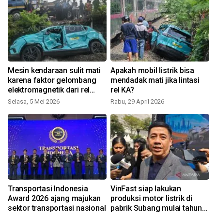
Mesin kendaraan sulit mati
Apakah mobil listrik bisa
k
karena faktor gelombang
mendadak mati jika lintasi
elektromagnetik dari rel
rel KA?
kereta
Selasa, 5 Mei 2026
Rabu, 29 April 2026
K
Transportasi Indonesia
VinFast siap lakukan
Award 2026 ajang majukan
produksi motor listrik di
sektor transportasi nasional
pabrik Subang mulai tahun