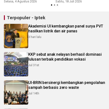
depan
Selasa, 4 Agustus 2026
Sabtu, 18 Juli 2026
K
Terpopuler - Iptek
Akademisi UI kembangkan panel surya PVT
hasilkan listrik dan air panas
3 hari lalu
KKP sebut anak nelayan berhasil dominasi
lulusan terbaik pendidikan vokasi
Jul 31st
UI-BRIN bersinergi kembangkan pengolahan
sampah berbasis zero waste
Jul 14th