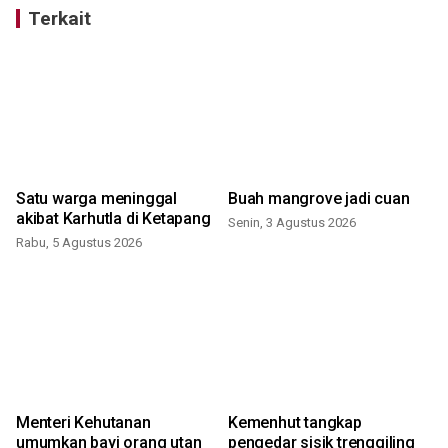
Terkait
Satu warga meninggal
Buah mangrove jadi cuan
akibat Karhutla di Ketapang
Senin, 3 Agustus 2026
Rabu, 5 Agustus 2026
K
Menteri Kehutanan
Kemenhut tangkap
umumkan bayi orang utan
pengedar sisik trenggiling