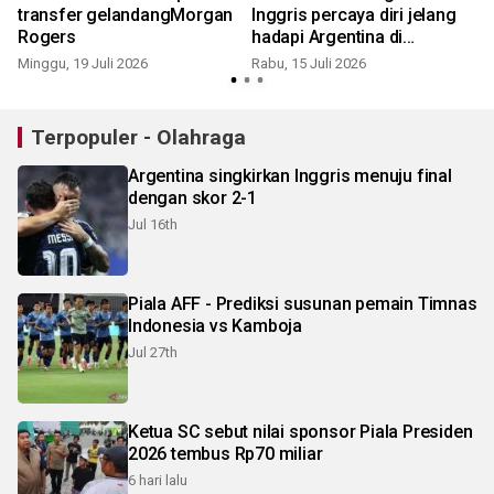
s
transfer gelandangMorgan
Inggris percaya diri jelang
Rogers
hadapi Argentina di
M
semifinal Piala Dunia
Minggu, 19 Juli 2026
Rabu, 15 Juli 2026
Terpopuler - Olahraga
Argentina singkirkan Inggris menuju final
dengan skor 2-1
Jul 16th
Piala AFF - Prediksi susunan pemain Timnas
Indonesia vs Kamboja
Jul 27th
Ketua SC sebut nilai sponsor Piala Presiden
2026 tembus Rp70 miliar
6 hari lalu