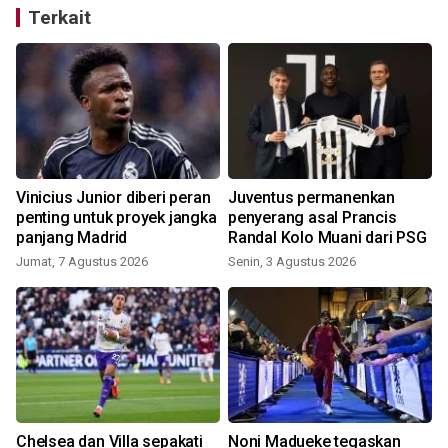
Terkait
Vinicius Junior diberi peran
Juventus permanenkan
penting untuk proyek jangka
penyerang asal Prancis
panjang Madrid
Randal Kolo Muani dari PSG
Jumat, 7 Agustus 2026
Senin, 3 Agustus 2026
S
Chelsea dan Villa sepakati
Noni Madueke tegaskan