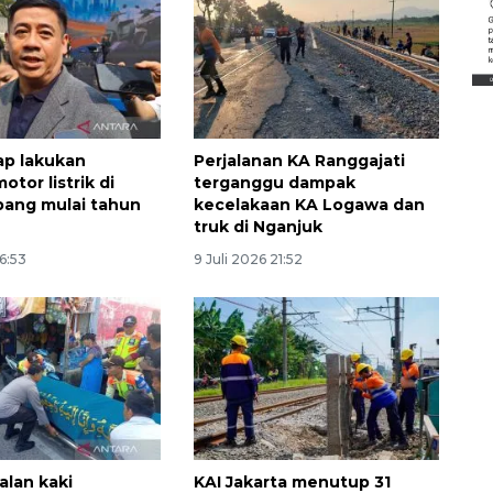
Belanja turis asing beri angin
segar bagi ekonomi
2026-08-05 09:00:00
iap lakukan
Perjalanan KA Ranggajati
otor listrik di
terganggu dampak
bang mulai tahun
kecelakaan KA Logawa dan
truk di Nganjuk
16:53
9 Juli 2026 21:52
alan kaki
KAI Jakarta menutup 31