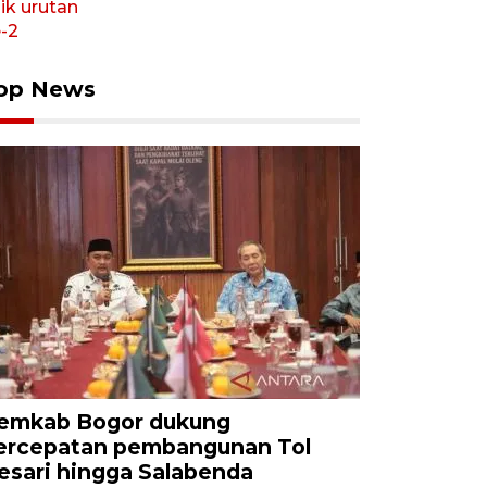
op News
emkab Bogor dukung
ercepatan pembangunan Tol
esari hingga Salabenda