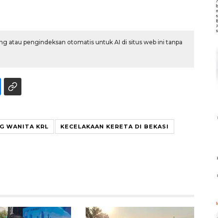
g atau pengindeksan otomatis untuk AI di situs web ini tanpa
G WANITA KRL
KECELAKAAN KERETA DI BEKASI