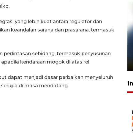
iko.
tegrasi yang lebih kuat antara regulator dan
kan keandalan sarana dan prasarana, termasuk
Pelanggan Filaha Farm setia
 perlintasan sebidang, termasuk penyusunan
sampai 8 tahan?
 apabila kendaraan mogok di atas rel.
1 Juni 2026 05:47
but dapat menjadi dasar perbaikan menyeluruh
I
 serupa di masa mendatang.