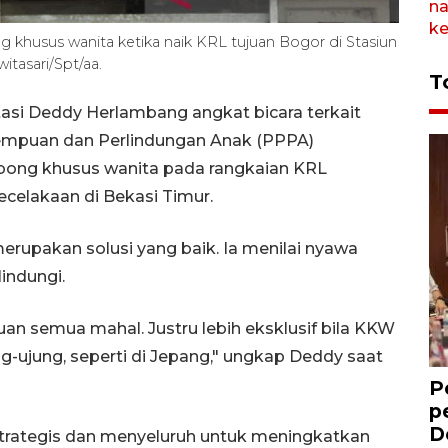
g khusus wanita ketika naik KRL tujuan Bogor di Stasiun
tasari/Spt/aa.
T
asi Deddy Herlambang angkat bicara terkait
empuan dan Perlindungan Anak (PPPA)
rbong khusus wanita pada rangkaian KRL
celakaan di Bekasi Timur.
erupakan solusi yang baik. Ia menilai nyawa
indungi.
uan semua mahal. Justru lebih eksklusif bila KKW
ng-ujung, seperti di Jepang," ungkap Deddy saat
P
p
D
trategis dan menyeluruh untuk meningkatkan