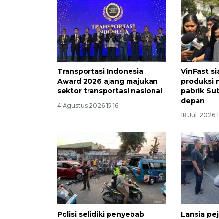
Transportasi Indonesia
VinFast s
Award 2026 ajang majukan
produksi m
sektor transportasi nasional
pabrik Su
depan
4 Agustus 2026 15:16
18 Juli 2026 
Polisi selidiki penyebab
Lansia pej