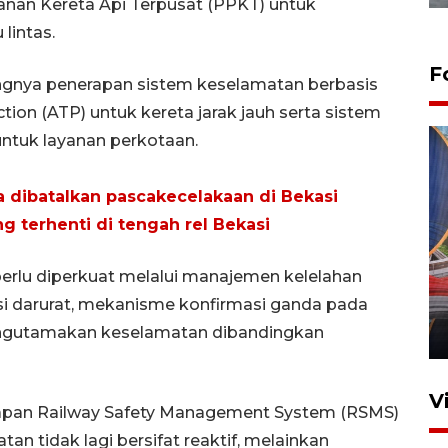
lanan Kereta Api Terpusat (PPKT) untuk
lintas.
F
tingnya penerapan sistem keselamatan berbasis
ction (ATP) untuk kereta jarak jauh serta sistem
untuk layanan perkotaan.
ta dibatalkan pascakecelakaan di Bekasi
g terhenti di tengah rel Bekasi
Komisi V DPR tinjau
 perlu diperkuat melalui manajemen kelelahan
perlintasan sebidang di
lasi darurat, mekanisme konfirmasi ganda pada
Stasiun Bogor
 mengutamakan keselamatan dibandingkan
12 Juni 2026 18:49
V
apan Railway Safety Management System (RSMS)
n tidak lagi bersifat reaktif, melainkan