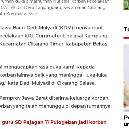
 rumah duka almarhumah Nurlaela, korban kecelakaan
02/RW 02, Desa Tanjungbaru, Kecamatan Cikarang
ita Kurniawan Syah.
Jawa Barat Dedi Mulyadi (KDM) menyantuni
T
 kecelakaan KRL Commuter Line asal Kampung
 Kecamatan Cikarang Timur, Kabupaten Bekasi
si mengucapkan rasa duka kami. Kepada
orban lainnya baik yang meninggal, luka-luka
" kata Dedi Mulyadi di Cikarang, Selasa.
emprov Jawa Barat diterima keluarga korban.
orban yang telah menunggu di depan rumahnya.
P
, guru SD Pejagan 11 Pulogeban jadi korban
u