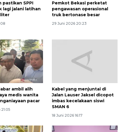
 pastikan SPPI
Pemkot Bekasi perketat
lagi jalani latihan
pengawasan operasional
liter
truk bertonase besar
6:08
29 Juni 2026 20:23
abar ambil alih
Kabel yang menjuntai di
iaya medis wanita
Jalan Lauser Jaksel dicopot
nganiayaan pacar
imbas kecelakaan siswi
SMAN 6
 21:05
18 Juni 2026 16:17
Vaksin HPV untuk siswa laki-
laki