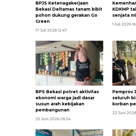
BPJS Ketenagakerjaan
Kemenhan
Bekasi Deltamas tanam bibit
KDKMP tak 
pohon dukung gerakan Go
senjata mi
Green
1 Juli 2026 1
17 Juli 2026 12:47
BPS Bekasi potret aktivitas
Pemprov J
ekonomi warga jadi dasar
seluruh b
susun arah kebijakan
korban pe
pembangunan
22 Juni 2026
25 Juni 2026 06:24