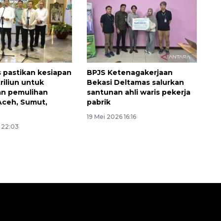
2026-08-06 06:30:00
pastikan kesiapan
BPJS Ketenagakerjaan
riliun untuk
Bekasi Deltamas salurkan
an pemulihan
santunan ahli waris pekerja
Aceh, Sumut,
pabrik
19 Mei 2026 16:16
 22:03