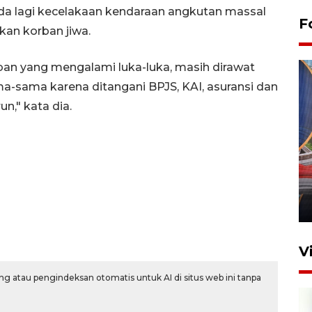
 ada lagi kecelakaan kendaraan angkutan massal
F
kan korban jiwa.
ban yang mengalami luka-luka, masih dirawat
-sama karena ditangani BPJS, KAI, asuransi dan
n," kata dia.
Komisi V DPR tinjau
perlintasan sebidang di
Stasiun Bogor
12 Juni 2026 18:49
V
g atau pengindeksan otomatis untuk AI di situs web ini tanpa