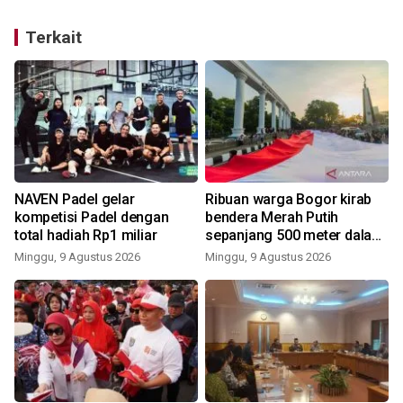
Terkait
NAVEN Padel gelar
Ribuan warga Bogor kirab
kompetisi Padel dengan
bendera Merah Putih
total hadiah Rp1 miliar
sepanjang 500 meter dalam
rangkaian FMP ke-11
Minggu, 9 Agustus 2026
Minggu, 9 Agustus 2026