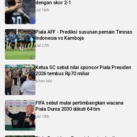
dengan skor 2-1
Jul 16th
Piala AFF - Prediksi susunan pemain Timnas
Indonesia vs Kamboja
Jul 27th
Ketua SC sebut nilai sponsor Piala Presiden
2026 tembus Rp70 miliar
6 hari lalu
FIFA sebut mulai pertimbangkan wacana
Piala Dunia 2030 diikuti 64 tim
Jul 13th