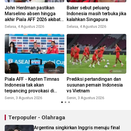
John Herdman pastikan
Baker sebut peluang
Marselino absen hingga
Indonesia masih terbuka jika
akhir Piala AFF 2026 akibat
kalahkan Singapura
cedera
Selasa, 4 Agustus 2026
Selasa, 4 Agustus 2026
Piala AFF - Kapten Timnas
Prediksi pertandingan dan
Indonesia tak akan
susunan pemain Indonesia
a
terpancing provokasi di
vs Vietnam
lapangan
Senin, 3 Agustus 2026
Senin, 3 Agustus 2026
Terpopuler - Olahraga
Argentina singkirkan Inggris menuju final