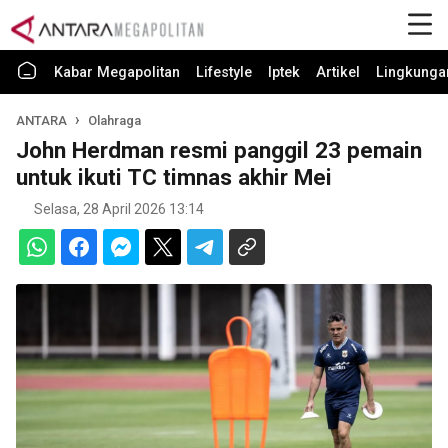
Kabar Megapolitan
Lifestyle
Iptek
Artikel
Lingkunga
ANTARA
Olahraga
John Herdman resmi panggil 23 pemain
untuk ikuti TC timnas akhir Mei
Selasa, 28 April 2026 13:14