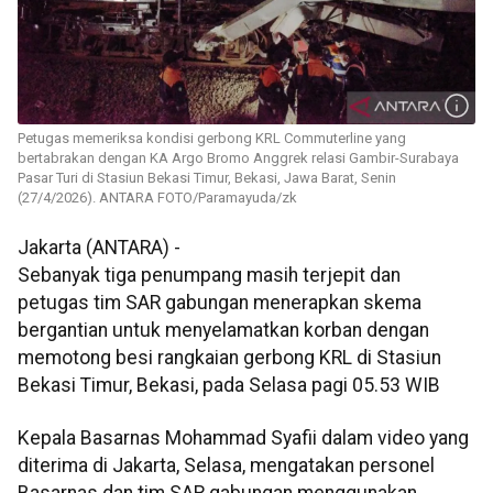
Petugas memeriksa kondisi gerbong KRL Commuterline yang
bertabrakan dengan KA Argo Bromo Anggrek relasi Gambir-Surabaya
Pasar Turi di Stasiun Bekasi Timur, Bekasi, Jawa Barat, Senin
(27/4/2026). ANTARA FOTO/Paramayuda/zk
Jakarta (ANTARA) -
Sebanyak tiga penumpang masih terjepit dan
petugas tim SAR gabungan menerapkan skema
bergantian untuk menyelamatkan korban dengan
memotong besi rangkaian gerbong KRL di Stasiun
Bekasi Timur, Bekasi, pada Selasa pagi 05.53 WIB
Kepala Basarnas Mohammad Syafii dalam video yang
diterima di Jakarta, Selasa, mengatakan personel
Basarnas dan tim SAR gabungan menggunakan