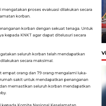
 mengatakan proses evakuasi dilakukan secara
amatan korban.
Komisi V DPR tinjau
perlintasan sebidang di
enanganan korban dengan sekuat tenaga. Untuk
Stasiun Bogor
a kepada KNKT agar dapat ditelusuri secara
12 Juni 2026 18:49
V
ngatakan seluruh korban telah mendapatkan
dilakukan secara maksimal.
tat empat orang dan 79 orang mengalami luka-
ke rumah sakit untuk mendapatkan penanganan
i dan memastikan seluruh korban mendapatkan
bby.
Pelanggan Filaha Farm setia
si kepada Komite Nasional Keselamatan