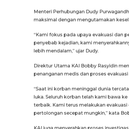
Menteri Perhubungan Dudy Purwagandhi
maksimal dengan mengutamakan kesel
“Kami fokus pada upaya evakuasi dan p
penyebab kejadian, kami menyerahkanny
lebih mendalam,” ujar Dudy.
Direktur Utama KAI Bobby Rasyidin me
penanganan medis dan proses evakuasi 
“Saat ini korban meninggal dunia terca
luka. Seluruh korban telah kami bawa 
terbaik. Kami terus melakukan evakuas
pertolongan secepat mungkin,” kata Bo
KAI juga menyerahkan proses investiga