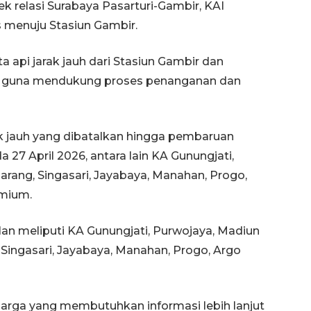
 relasi Surabaya Pasarturi-Gambir, KAI
 menuju Stasiun Gambir.
 api jarak jauh dari Stasiun Gambir dan
n guna mendukung proses penanganan dan
ak jauh yang dibatalkan hingga pembaruan
27 April 2026, antara lain KA Gunungjati,
rang, Singasari, Jayabaya, Manahan, Progo,
160 ribu sambungan baru
emium.
jaringan gas 2026
2026-08-07 18:00:00
an meliputi KA Gunungjati, Purwojaya, Madiun
Singasari, Jayabaya, Manahan, Progo, Argo
rga yang membutuhkan informasi lebih lanjut