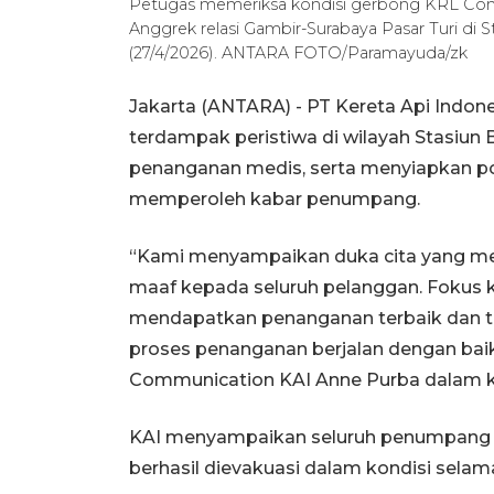
Petugas memeriksa kondisi gerbong KRL Co
Anggrek relasi Gambir-Surabaya Pasar Turi di S
(27/4/2026). ANTARA FOTO/Paramayuda/zk
Jakarta (ANTARA) - PT Kereta Api Indon
terdampak peristiwa di wilayah Stasiun
penanganan medis, serta menyiapkan p
memperoleh kabar penumpang.
“Kami menyampaikan duka cita yang me
maaf kepada seluruh pelanggan. Fokus k
mendapatkan penanganan terbaik dan te
proses penanganan berjalan dengan baik
Communication KAI Anne Purba dalam kete
KAI menyampaikan seluruh penumpang 
berhasil dievakuasi dalam kondisi selam