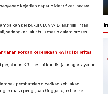
sampai 8 tahan?
enyebab kejadian dapat diidentifikasi secara
1 Juni 2026 05:47
I
mpaikan per pukul 01.04 WIB jalur hilir lintas
li, sedangkan jalur hulu masih dalam proses
nganan korban kecelakaan KA jadi prioritas
perjalanan KRL sesuai kondisi jalur agar layanan
erdampak pembatalan diberikan kebijakan
ngan masa pengajuan hingga tujuh hari ke