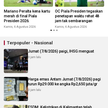
Mariano Peralta kena kartu
OC Piala Presiden tegaskan
merah di final Piala
penetapan waktu rehat 48
n
Presiden 2026.
jam tak sembarangan
Kamis, 6 Agustus 2026
Kamis, 6 Agustus 2026
Terpopuler - Nasional
Jumat (7/8/2026) paigi, IHSG menguat
3 jam lalu
Harga emas Antam Jumat (7/8/2026) pagi
turun Rp29.000 ke angka Rp2,650 juta/gr
3 jam lalu
ESDM: Kelistrikan di Kalimantan telah