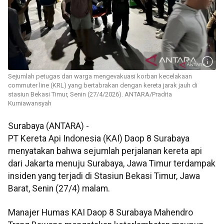
Sejumlah petugas dan warga mengevakuasi korban kecelakaan
commuter line (KRL) yang bertabrakan dengan kereta jarak jauh di
stasiun Bekasi Timur, Senin (27/4/2026). ANTARA/Pradita
Kurniawansyah
Surabaya (ANTARA) -
PT Kereta Api Indonesia (KAI) Daop 8 Surabaya
menyatakan bahwa sejumlah perjalanan kereta api
dari Jakarta menuju Surabaya, Jawa Timur terdampak
insiden yang terjadi di Stasiun Bekasi Timur, Jawa
Barat, Senin (27/4) malam.
Manajer Humas KAI Daop 8 Surabaya Mahendro