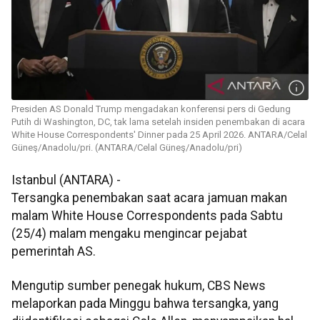
Presiden AS Donald Trump mengadakan konferensi pers di Gedung
Putih di Washington, DC, tak lama setelah insiden penembakan di acara
White House Correspondents' Dinner pada 25 April 2026. ANTARA/Celal
Güneş/Anadolu/pri. (ANTARA/Celal Güneş/Anadolu/pri)
Istanbul (ANTARA) -
Tersangka penembakan saat acara jamuan makan
malam White House Correspondents pada Sabtu
(25/4) malam mengaku mengincar pejabat
pemerintah AS.
Mengutip sumber penegak hukum, CBS News
melaporkan pada Minggu bahwa tersangka, yang