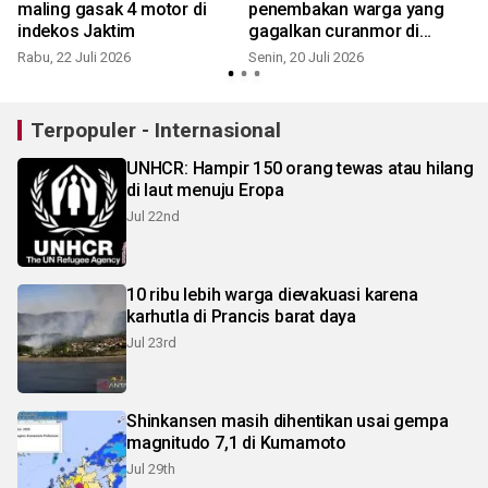
maling gasak 4 motor di
penembakan warga yang
indekos Jaktim
gagalkan curanmor di
Jaktim
Rabu, 22 Juli 2026
Senin, 20 Juli 2026
S
Terpopuler - Internasional
UNHCR: Hampir 150 orang tewas atau hilang
di laut menuju Eropa
Jul 22nd
10 ribu lebih warga dievakuasi karena
karhutla di Prancis barat daya
Jul 23rd
Shinkansen masih dihentikan usai gempa
magnitudo 7,1 di Kumamoto
Jul 29th