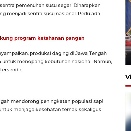
sentra pemenuhan susu segar. Diharapkan
menjadi sentra susu nasional. Perlu ada
Komisi V DPR tinjau
 dukung program ketahanan pangan
perlintasan sebidang di
Stasiun Bogor
yampaikan, produksi daging di Jawa Tengah
12 Juni 2026 18:49
p untuk menopang kebutuhan nasional. Namun,
ersendiri.
V
engah mendorong peningkatan populasi sapi
ntuk menjaga kesehatan ternak sekaligus