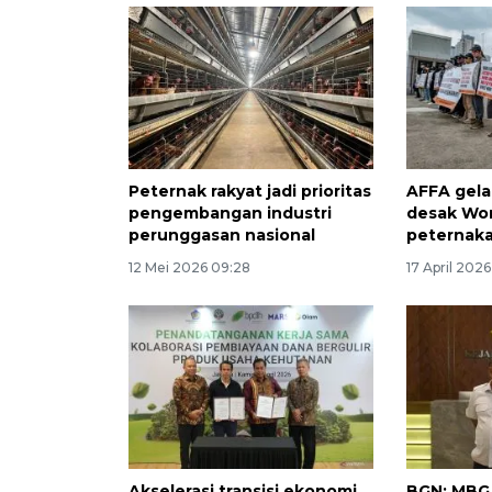
Peternak rakyat jadi prioritas
AFFA gelar
pengembangan industri
desak Wor
perunggasan nasional
peternaka
12 Mei 2026 09:28
17 April 2026
Akselerasi transisi ekonomi
BGN: MBG 