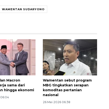
WAMENTAN SUDARYONO
Ekonomi triwulan II-2026
dan Macron
Wamentan sebut program
tumbuh 5,29 persen
erja sama dari
MBG tingkatkan serapan
2026-08-06 18:45:00
an hingga ekonomi
komoditas pertanian
nasional
 06:04
26 Mei 2026 06:38