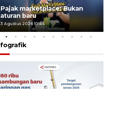
Lomba kic
Pajak marketplace: Bukan
punah? in
aturan baru
Indonesi
3 Agustus 2026 10:44
27 Juli 2026 1
nfografik