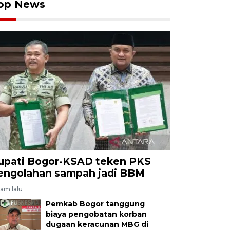
op News
upati Bogor-KSAD teken PKS
engolahan sampah jadi BBM
jam lalu
Pemkab Bogor tanggung
biaya pengobatan korban
dugaan keracunan MBG di