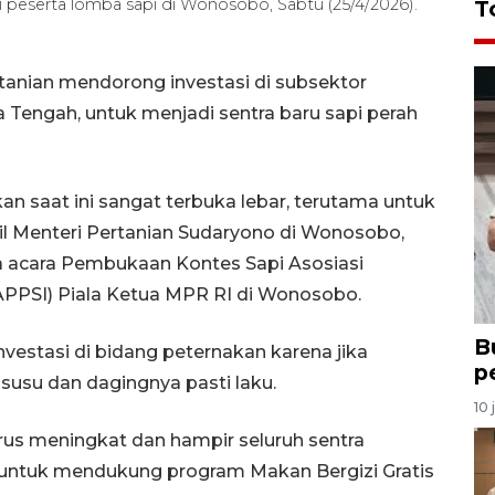
 peserta lomba sapi di Wonosobo, Sabtu (25/4/2026).
T
anian mendorong investasi di subsektor
Tengah, untuk menjadi sentra baru sapi perah
an saat ini sangat terbuka lebar, terutama untuk
kil Menteri Pertanian Sudaryono di Wonosobo,
 acara Pembukaan Kontes Sapi Asosiasi
(APPSI) Piala Ketua MPR RI di Wonosobo.
B
vestasi di bidang peternakan karena jika
p
susu dan dagingnya pasti laku.
10 
rus meningkat dan hampir seluruh sentra
p untuk mendukung program Makan Bergizi Gratis