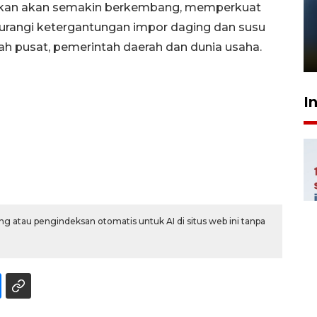
rnakan akan semakin berkembang, memperkuat
Pelanggan Filaha Farm setia
gurangi ketergantungan impor daging dan susu
sampai 8 tahan?
tah pusat, pemerintah daerah dan dunia usaha.
1 Juni 2026 05:47
I
g atau pengindeksan otomatis untuk AI di situs web ini tanpa