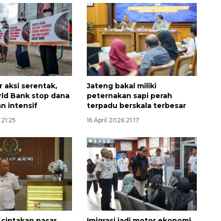
 aksi serentak,
Jateng bakal miliki
ld Bank stop dana
peternakan sapi perah
n intensif
terpadu berskala terbesar
 21:25
16 April 2026 21:17
ciptakan pasar
Imigrasi jadi motor ekonomi,