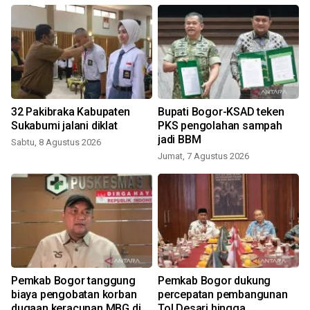
32 Pakibraka Kabupaten
Bupati Bogor-KSAD teken
Sukabumi jalani diklat
PKS pengolahan sampah
jadi BBM
Sabtu, 8 Agustus 2026
Jumat, 7 Agustus 2026
Pemkab Bogor tanggung
Pemkab Bogor dukung
biaya pengobatan korban
percepatan pembangunan
dugaan keracunan MBG di
Tol Desari hingga