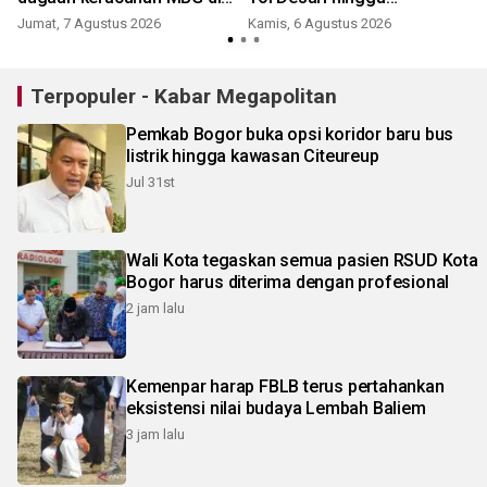
Dramaga
Salabenda
Jumat, 7 Agustus 2026
Kamis, 6 Agustus 2026
Terpopuler - Kabar Megapolitan
Pemkab Bogor buka opsi koridor baru bus
listrik hingga kawasan Citeureup
Jul 31st
Wali Kota tegaskan semua pasien RSUD Kota
Bogor harus diterima dengan profesional
2 jam lalu
Kemenpar harap FBLB terus pertahankan
eksistensi nilai budaya Lembah Baliem
3 jam lalu