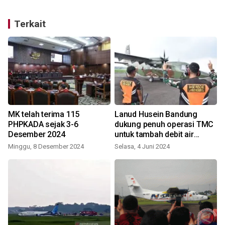
Terkait
MK telah terima 115
Lanud Husein Bandung
t
PHPKADA sejak 3-6
dukung penuh operasi TMC
Desember 2024
untuk tambah debit air
S
waduk sesuai target
Minggu, 8 Desember 2024
Selasa, 4 Juni 2024