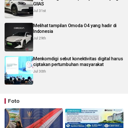
GIIAS
Jul 31st
Melihat tampilan Omoda O4 yang hadir di
Indonesia
Jul 29th
Menkomdigi sebut konektivitas digital harus
ciptakan pertumbuhan masyarakat
Jul 30th
Foto