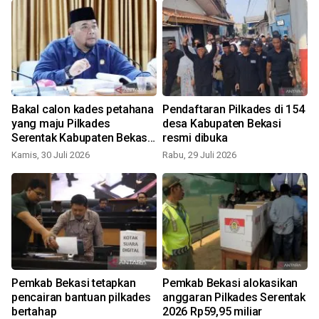
Bakal calon kades petahana
Pendaftaran Pilkades di 154
yang maju Pilkades
desa Kabupaten Bekasi
Serentak Kabupaten Bekasi
resmi dibuka
wajib cuti
Kamis, 30 Juli 2026
Rabu, 29 Juli 2026
S
Pemkab Bekasi tetapkan
Pemkab Bekasi alokasikan
pencairan bantuan pilkades
anggaran Pilkades Serentak
bertahap
2026 Rp59,95 miliar