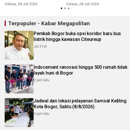
Selasa, 28 Juli 2026
Selasa, 28 Juli 2026
S
Terpopuler - Kabar Megapolitan
Pemkab Bogor buka opsi koridor baru bus
listrik hingga kawasan Citeureup
Jul 31st
Indocement renovasi hingga 500 rumah tidak
layak huni di Bogor
2 jam lalu
Jadwal dan lokasi pelayanan Samsat Keliling
Kota Bogor, Sabtu (8/8/2026)
5 jam lalu