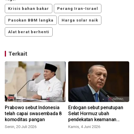
Krisis bahan bakar
Perang Iran-Israel
Pasokan BBM langka
Harga solar naik
Alat berat berhenti
Terkait
Prabowo sebut Indonesia
Erdogan sebut penutupan
telah capai swasembada 8
Selat Hormuz ubah
komoditas pangan
pendekatan keamanan
energi
Senin, 20 Juli 2026
Kamis, 4 Juni 2026
S