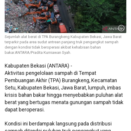
Sejumlah alat berat di TPA Burangkeng Kabupaten Bekasi, Jawa Barat
terparkir pada area sudut antrean panjang truk pengangkut sampah
dengan kondisi tidak beroperasi akibat kehabisan bahan
bakar.ANTARA/Pradita Kurniawan Syah.
Kabupaten Bekasi (ANTARA) -
Aktivitas pengelolaan sampah di Tempat
Pembuangan Akhir (TPA) Burangkeng, Kecamatan
Setu, Kabupaten Bekasi, Jawa Barat, lumpuh, imbas
krisis bahan bakar hingga menyebabkan puluhan alat
berat yang bertugas menata gunungan sampah tidak
dapat beroperasi.
Kondisi ini berdampak langsung pada distribusi
sampah ditandai puluhan truk pengangkut yang