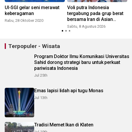
UI-SGI gelar seni merawat
Voli putra Indonesia
keberagaman
tergabung pada grup berat
bersama Iran di Asian
Rabu, 28 Oktober 2020
Games 2026
Sabtu, 8 Agustus 2026
R
Terpopuler - Wisata
Program Doktor Ilmu Komunikasi Universitas
Sahid dorong strategi baru untuk perkuat
pariwisata Indonesia
Jul 25th
Emas lapisi lidah api tugu Monas
Jul 13th
Tradisi Memet Ikan di Klaten
Jul 19th