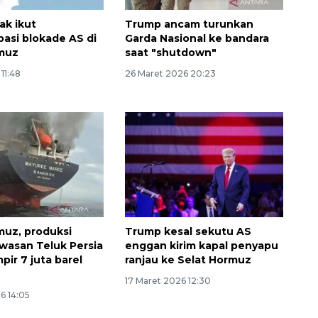
dak ikut
Trump ancam turunkan
pasi blokade AS di
Garda Nasional ke bandara
rmuz
saat "shutdown"
 11:48
26 Maret 2026 20:23
rmuz, produksi
Trump kesal sekutu AS
wasan Teluk Persia
enggan kirim kapal penyapu
pir 7 juta barel
ranjau ke Selat Hormuz
Memberantas kejahatan
17 Maret 2026 12:30
jalanan Jakarta
6 14:05
2026-08-05 18:00:00