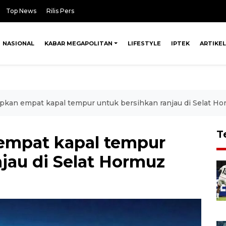
Top News
Rilis Pers
NASIONAL
KABAR MEGAPOLITAN
LIFESTYLE
IPTEK
ARTIKEL
siapkan empat kapal tempur untuk bersihkan ranjau di Selat H
T
n empat kapal tempur
jau di Selat Hormuz