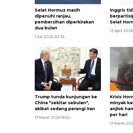
Selat Hormuz masih
Inggris ti
dipenuhi ranjau,
berpartisi
pembersihan diperkirakan
Selat Ho
dua bulan
13 April 2026
1 Juli 2026 20:34
Trump tunda kunjungan ke
Krisis Ho
China "sekitar sebulan",
minyak ka
akibat sedang perangi Iran
anjlok ham
per hari
17 Maret 2026 16:50
17 Maret 202