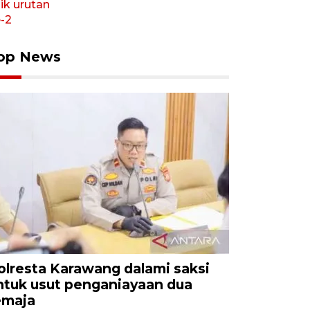
op News
olresta Karawang dalami saksi
ntuk usut penganiayaan dua
emaja