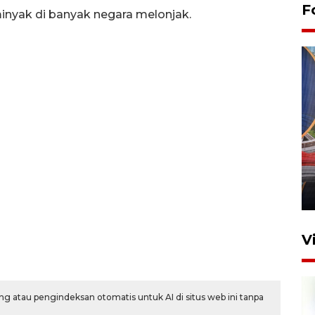
F
inyak di banyak negara melonjak.
Komisi V DPR tinjau
perlintasan sebidang di
Stasiun Bogor
12 Juni 2026 18:49
V
g atau pengindeksan otomatis untuk AI di situs web ini tanpa