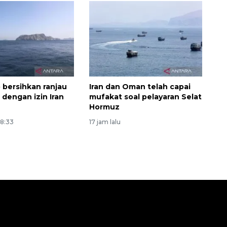
p bersihkan ranjau
Iran dan Oman telah capai
 dengan izin Iran
mufakat soal pelayaran Selat
n
Hormuz
08:33
17 jam lalu