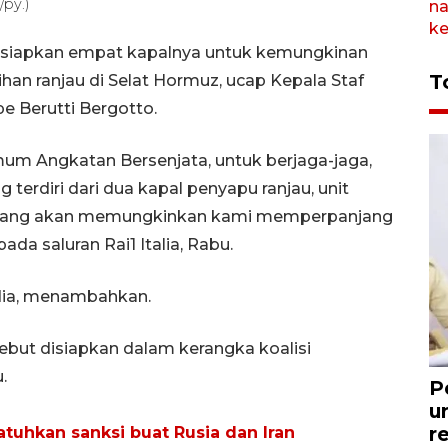
/py.)
rsiapkan empat kapalnya untuk kemungkinan
T
an ranjau di Selat Hormuz, ucap Kepala Staf
e Berutti Bergotto.
um Angkatan Bersenjata, untuk berjaga-jaga,
erdiri dari dua kapal penyapu ranjau, unit
k, yang akan memungkinkan kami memperpanjang
ada saluran Rai1 Italia, Rabu.
 dia, menambahkan.
rsebut disiapkan dalam kerangka koalisi
.
P
u
r
tuhkan sanksi buat Rusia dan Iran