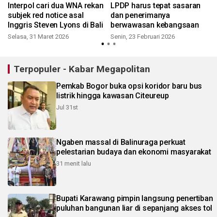
Interpol cari dua WNA rekan
LPDP harus tepat sasaran
subjek red notice asal
dan penerimanya
Inggris Steven Lyons di Bali
berwawasan kebangsaan
Selasa, 31 Maret 2026
Senin, 23 Februari 2026
R
Terpopuler - Kabar Megapolitan
Pemkab Bogor buka opsi koridor baru bus
listrik hingga kawasan Citeureup
Jul 31st
Ngaben massal di Balinuraga perkuat
pelestarian budaya dan ekonomi masyarakat
31 menit lalu
Bupati Karawang pimpin langsung penertiban
puluhan bangunan liar di sepanjang akses tol