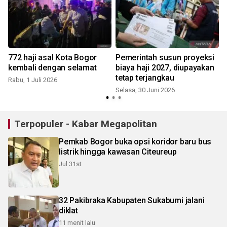
772 haji asal Kota Bogor
Pemerintah susun proyeksi
kembali dengan selamat
biaya haji 2027, diupayakan
tetap terjangkau
Rabu, 1 Juli 2026
Selasa, 30 Juni 2026
S
Terpopuler - Kabar Megapolitan
Pemkab Bogor buka opsi koridor baru bus
listrik hingga kawasan Citeureup
Jul 31st
32 Pakibraka Kabupaten Sukabumi jalani
diklat
11 menit lalu