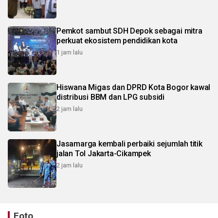
Pemkot sambut SDH Depok sebagai mitra
perkuat ekosistem pendidikan kota
1 jam lalu
Hiswana Migas dan DPRD Kota Bogor kawal
distribusi BBM dan LPG subsidi
2 jam lalu
Jasamarga kembali perbaiki sejumlah titik
jalan Tol Jakarta-Cikampek
2 jam lalu
Foto