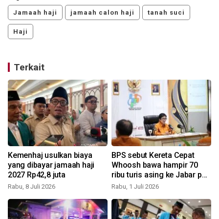
Jamaah haji
jamaah calon haji
tanah suci
Haji
Terkait
l
Kemenhaj usulkan biaya
BPS sebut Kereta Cepat
yang dibayar jamaah haji
Whoosh bawa hampir 70
2027 Rp42,8 juta
ribu turis asing ke Jabar per
Mei 2026
Rabu, 8 Juli 2026
Rabu, 1 Juli 2026
J