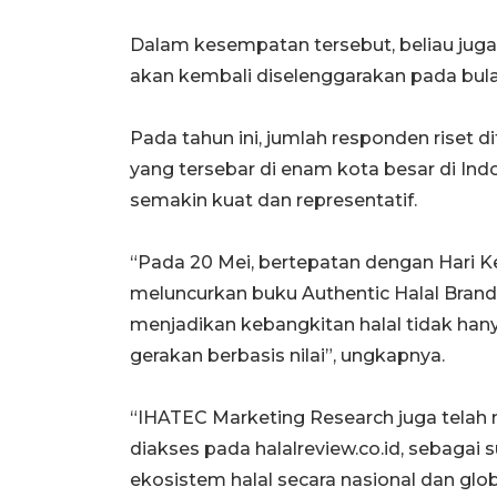
Dalam kesempatan tersebut, beliau ju
akan kembali diselenggarakan pada bu
Pada tahun ini, jumlah responden riset d
yang tersebar di enam kota besar di Indo
semakin kuat dan representatif.
“Pada 20 Mei, bertepatan dengan Hari Ke
meluncurkan buku Authentic Halal Brand.
menjadikan kebangkitan halal tidak hany
gerakan berbasis nilai”, ungkapnya.
“IHATEC Marketing Research juga telah m
diakses pada halalreview.co.id, seba
ekosistem halal secara nasional dan globa