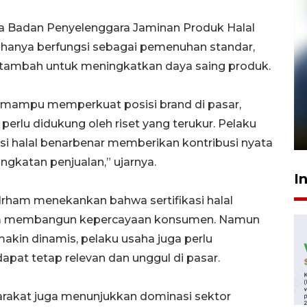
a Badan Penyelenggara Jaminan Produk Halal
 hanya berfungsi sebagai pemenuhan standar,
lai tambah untuk meningkatkan daya saing produk.
Pelanggan Filaha Farm setia
ni mampu memperkuat posisi brand di pasar,
sampai 8 tahan?
rlu didukung oleh riset yang terukur. Pelaku
1 Juni 2026 05:47
si halal benarbenar memberikan kontribusi nyata
ngkatan penjualan,” ujarnya.
I
ham menekankan bahwa sertifikasi halal
am membangun kepercayaan konsumen. Namun
akin dinamis, pelaku usaha juga perlu
apat tetap relevan dan unggul di pasar.
arakat juga menunjukkan dominasi sektor