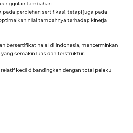
musim kemarau
 keunggulan tambahan.
2026-08-05 12:00:00
pada perolehan sertifikasi, tetapi juga pada
imalkan nilai tambahnya terhadap kinerja
lah bersertifikat halal di Indonesia, mencerminkan
yang semakin luas dan terstruktur.
elatif kecil dibandingkan dengan total pelaku