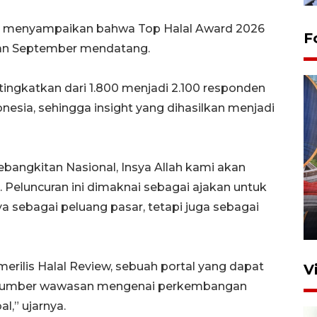
ga menyampaikan bahwa Top Halal Award 2026
F
lan September mendatang.
itingkatkan dari 1.800 menjadi 2.100 responden
nesia, sehingga insight yang dihasilkan menjadi
bangkitan Nasional, Insya Allah kami akan
Komisi V DPR tinjau
perlintasan sebidang di
 Peluncuran ini dimaknai sebagai ajakan untuk
Stasiun Bogor
a sebagai peluang pasar, tetapi juga sebagai
12 Juni 2026 18:49
erilis Halal Review, sebuah portal yang dapat
V
gai sumber wawasan mengenai perkembangan
l,” ujarnya.