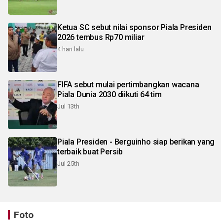
Ketua SC sebut nilai sponsor Piala Presiden
2026 tembus Rp70 miliar
4 hari lalu
FIFA sebut mulai pertimbangkan wacana
Piala Dunia 2030 diikuti 64 tim
Jul 13th
Piala Presiden - Berguinho siap berikan yang
terbaik buat Persib
Jul 25th
Foto