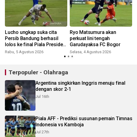
a
Lucho ungkap suka cita
Ryo Matsumura akan
Persib Bandung berhasil
perkuat lini tengah
lolos ke final Piala Presiden
Garudayaksa FC Bogor
2026
Rabu, 5 Agustus 2026
Selasa, 4 Agustus 2026
Terpopuler - Olahraga
Argentina singkirkan Inggris menuju final
dengan skor 2-1
Jul 16th
Piala AFF - Prediksi susunan pemain Timnas
Indonesia vs Kamboja
Jul 27th