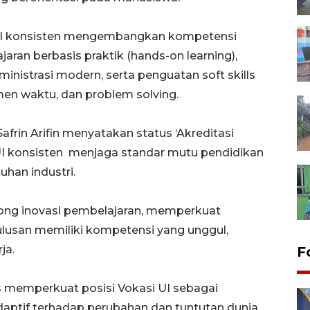
I konsisten
mengembangkan kompetensi
aran berbasis praktik
(hands-on learning),
ministrasi modern, serta penguatan
soft skills
men waktu, dan problem solving.
afrin Arifin menyatakan status ‘Akreditasi
UI konsisten menjaga standar mutu pendidikan
uhan industri.
ng inovasi pembelajaran, memperkuat
lusan memiliki kompetensi yang unggul,
ja.
F
us memperkuat posisi Vokasi UI sebagai
daptif terhadap perubahan dan tuntutan dunia