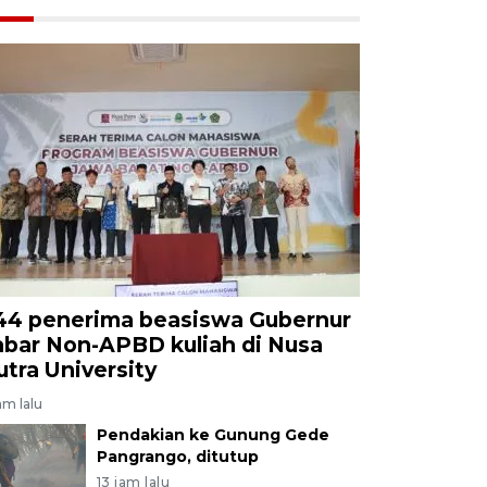
44 penerima beasiswa Gubernur
abar Non-APBD kuliah di Nusa
utra University
am lalu
Pendakian ke Gunung Gede
Pangrango, ditutup
13 jam lalu