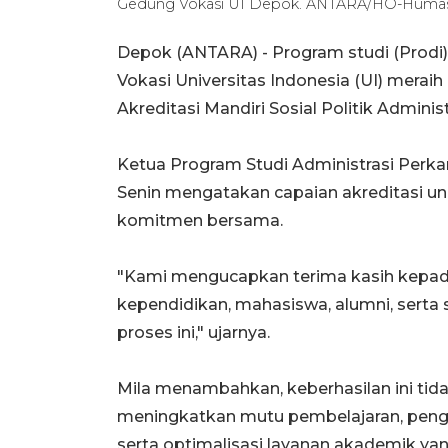
Gedung Vokasi UI Depok. ANTARA/HO-Huma
Depok (ANTARA) -
Program studi (Prodi
Vokasi Universitas Indonesia (UI) merai
Akreditasi Mandiri Sosial Politik Admini
Ketua Program Studi Administrasi Perka
Senin mengatakan capaian akreditasi ungg
komitmen bersama.
"Kami mengucapkan terima kasih kepada 
kependidikan, mahasiswa, alumni, serta 
proses ini," ujarnya.
Mila menambahkan, keberhasilan ini tida
meningkatkan
mutu pembelajaran, pengu
serta optimalisasi layanan
akademik yan