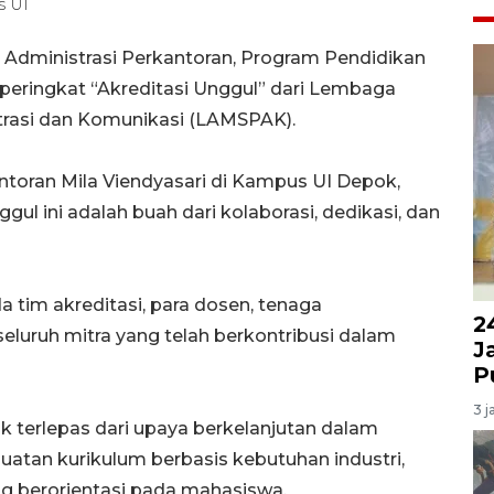
s UI
) Administrasi Perkantoran, Program Pendidikan
h peringkat “Akreditasi Unggul” dari Lembaga
strasi dan Komunikasi
(LAMSPAK).
ntoran Mila Viendyasari di Kampus UI Depok,
ul ini adalah buah dari kolaborasi, dedikasi, dan
tim akreditasi, para dosen, tenaga
2
seluruh mitra yang telah berkontribusi dalam
J
P
3 j
k terlepas dari upaya berkelanjutan dalam
atan kurikulum berbasis kebutuhan industri,
g berorientasi pada mahasiswa.