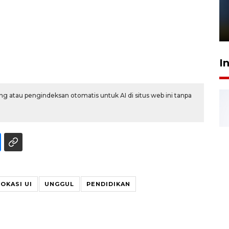
Pelanggan Filaha Farm setia
sampai 8 tahan?
1 Juni 2026 05:47
I
g atau pengindeksan otomatis untuk AI di situs web ini tanpa
OKASI UI
UNGGUL
PENDIDIKAN