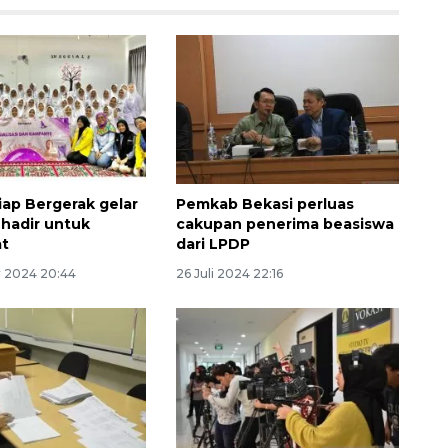
iap Bergerak gelar
Pemkab Bekasi perluas
 hadir untuk
cakupan penerima beasiswa
at
dari LPDP
 2024 20:44
26 Juli 2024 22:16
160 ribu sambungan baru
jaringan gas 2026
2026-08-07 18:00:00