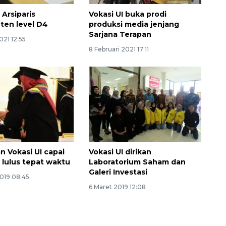
 Arsiparis
Vokasi UI buka prodi
ten level D4
produksi media jenjang
Sarjana Terapan
021 12:55
8 Februari 2021 17:11
 Vokasi UI capai
Vokasi UI dirikan
 lulus tepat waktu
Laboratorium Saham dan
Galeri Investasi
2019 08:45
6 Maret 2019 12:08