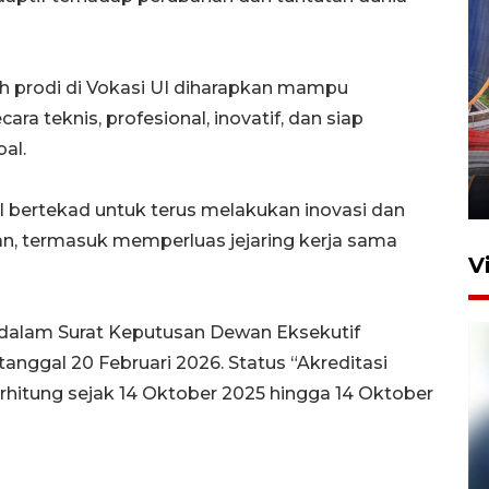
uh prodi di Vokasi UI diharapkan mampu
Komisi V DPR tinjau
ra teknis, profesional, inovatif, dan siap
perlintasan sebidang di
bal.
Stasiun Bogor
12 Juni 2026 18:49
UI bertekad untuk terus melakukan inovasi dan
an, termasuk memperluas jejaring kerja sama
V
 dalam Surat Keputusan Dewan Eksekutif
anggal 20 Februari 2026. Status “Akreditasi
erhitung sejak 14 Oktober 2025 hingga 14 Oktober