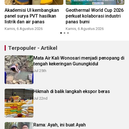
Akademisi UI kembangkan
Geothermal World Cup 2026
panel surya PVT hasilkan
perkuat kolaborasi industri
listrik dan air panas
panas bumi
Kamis, 6 Agustus 2026
Kamis, 6 Agustus 2026
S
Terpopuler - Artikel
Mata Air Kali Wonosari menjadi penopang di
tengah kekeringan Gunungkidul
Jul 25th
Hikmah di balik langkah ekspor beras
Jul 22nd
Rama: Ayah, ini buat Ayah