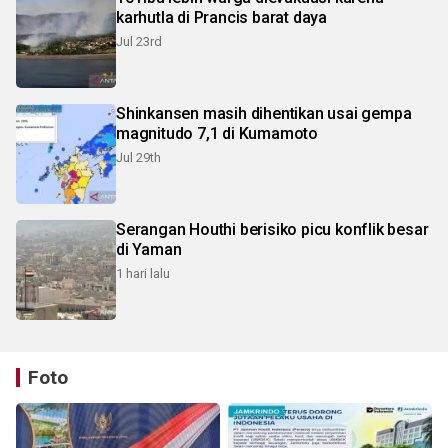
karhutla di Prancis barat daya
Jul 23rd
Shinkansen masih dihentikan usai gempa
magnitudo 7,1 di Kumamoto
Jul 29th
Serangan Houthi berisiko picu konflik besar
di Yaman
1 hari lalu
Foto