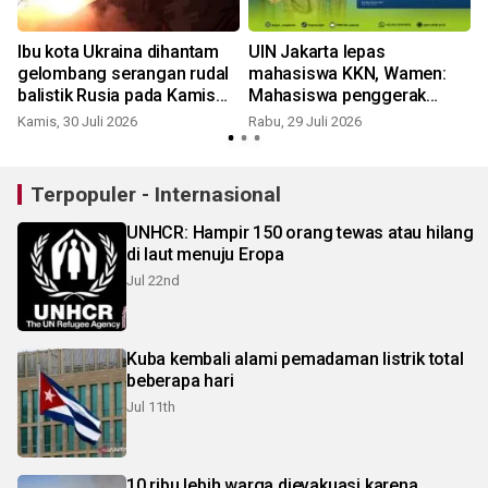
Ibu kota Ukraina dihantam
UIN Jakarta lepas
gelombang serangan rudal
mahasiswa KKN, Wamen:
balistik Rusia pada Kamis
Mahasiswa penggerak
pagi
industrialisasi
Kamis, 30 Juli 2026
Rabu, 29 Juli 2026
S
Terpopuler - Internasional
UNHCR: Hampir 150 orang tewas atau hilang
di laut menuju Eropa
Jul 22nd
Kuba kembali alami pemadaman listrik total
beberapa hari
Jul 11th
10 ribu lebih warga dievakuasi karena