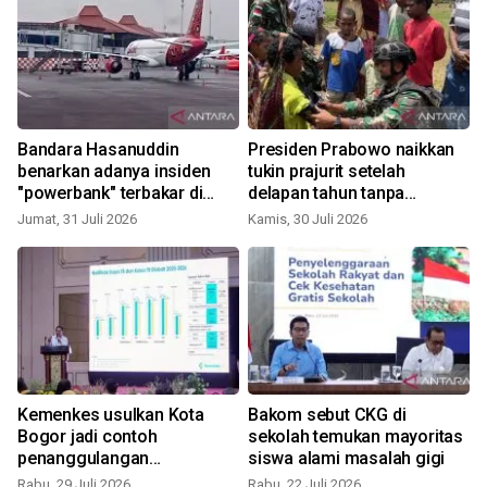
Bandara Hasanuddin
Presiden Prabowo naikkan
benarkan adanya insiden
tukin prajurit setelah
"powerbank" terbakar di
delapan tahun tanpa
pesawat
penyesuaian
Jumat, 31 Juli 2026
Kamis, 30 Juli 2026
S
Kemenkes usulkan Kota
Bakom sebut CKG di
Bogor jadi contoh
sekolah temukan mayoritas
penanggulangan
siswa alami masalah gigi
tuberkulosis terintegrasi
Rabu, 29 Juli 2026
Rabu, 22 Juli 2026
S