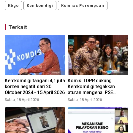
Kbgo
Kemkomdigi
Komnas Perempuan
Terkait
Kemkomdigi tangani 4,1 juta
Komisi I DPR dukung
konten negatif dari 20
Kemkomdigi tegakkan
Oktober 2024 - 15 April 2026
aturan mengenai PSE
terhadap Wikipedia
Sabtu, 18 April 2026
Sabtu, 18 April 2026