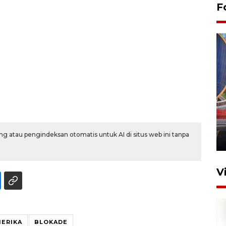
F
Komisi V DPR tinjau
perlintasan sebidang di
Stasiun Bogor
g atau pengindeksan otomatis untuk AI di situs web ini tanpa
12 Juni 2026 18:49
V
ERIKA
BLOKADE