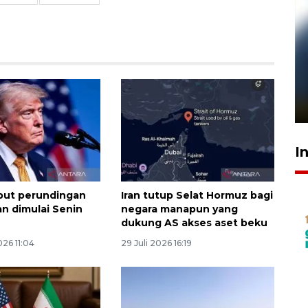
Pelanggan Filaha Farm setia
sampai 8 tahan?
1 Juni 2026 05:47
I
but perundingan
Iran tutup Selat Hormuz bagi
an dimulai Senin
negara manapun yang
dukung AS akses aset beku
26 11:04
29 Juli 2026 16:19