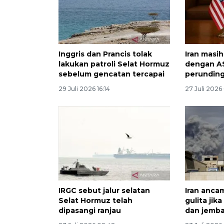
Inggris dan Prancis tolak
Iran masi
lakukan patroli Selat Hormuz
dengan AS
sebelum gencatan tercapai
perundin
29 Juli 2026 16:14
27 Juli 2026
IRGC sebut jalur selatan
Iran anca
Selat Hormuz telah
gulita jik
dipasangi ranjau
dan jemb