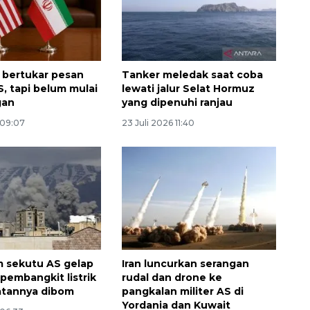
h bertukar pesan
Tanker meledak saat coba
, tapi belum mulai
lewati jalur Selat Hormuz
gan
yang dipenuhi ranjau
 09:07
23 Juli 2026 11:40
m sekutu AS gelap
Iran luncurkan serangan
Vaksin HPV untuk siswa laki-
a pembangkit listrik
rudal dan drone ke
laki
atannya dibom
pangkalan militer AS di
Yordania dan Kuwait
2026-08-06 06:30:00