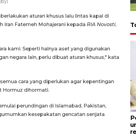
/py)
rlakukan aturan khusus lalu lintas kapal di
T
tah Iran Fatemeh Mohajerani kepada
RIA Novosti
,
ara kami. Seperti halnya aset yang digunakan
n negara lain, perlu dibuat aturan khusus," kata
semua cara yang diperlukan agar kepentingan
at Hormuz dihormati.
memulai perundingan di Islamabad, Pakistan,
ngumumkan kesepakatan gencatan senjata
P
u
r