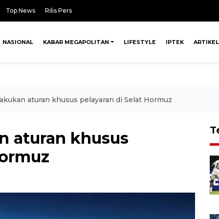
Top News
Rilis Pers
NASIONAL
KABAR MEGAPOLITAN
LIFESTYLE
IPTEK
ARTIKEL
lakukan aturan khusus pelayaran di Selat Hormuz
T
an aturan khusus
Hormuz