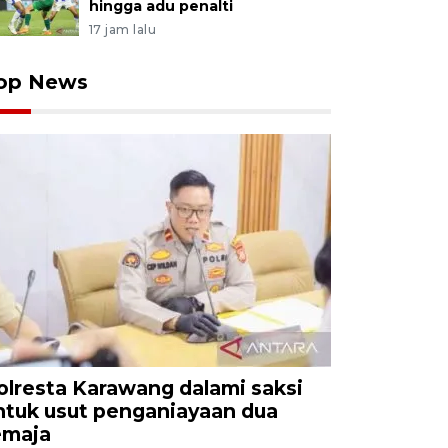
hingga adu penalti
17 jam lalu
op News
olresta Karawang dalami saksi
ntuk usut penganiayaan dua
emaja