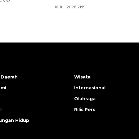
 06:33
18 Juli 2026 21:19
 Daerah
Wisata
omi
Internasional
Olahraga
l
Rilis Pers
ungan Hidup