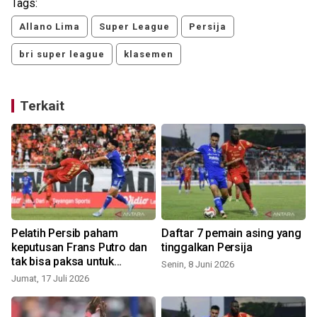
Tags:
Allano Lima
Super League
Persija
bri super league
klasemen
Terkait
Pelatih Persib paham
Daftar 7 pemain asing yang
keputusan Frans Putro dan
tinggalkan Persija
tak bisa paksa untuk
Senin, 8 Juni 2026
bertahan
Jumat, 17 Juli 2026
S