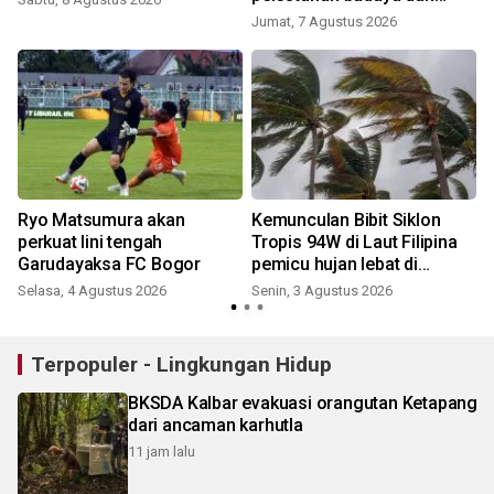
ekonomi masyarakat
Jumat, 7 Agustus 2026
Ryo Matsumura akan
Kemunculan Bibit Siklon
perkuat lini tengah
Tropis 94W di Laut Filipina
Garudayaksa FC Bogor
pemicu hujan lebat di
wilayah Sumatera
Selasa, 4 Agustus 2026
Senin, 3 Agustus 2026
J
Terpopuler - Lingkungan Hidup
BKSDA Kalbar evakuasi orangutan Ketapang
dari ancaman karhutla
11 jam lalu