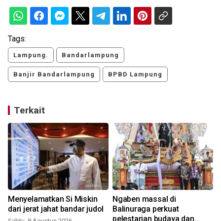
Tags:
Lampung.
Bandarlampung
Banjir Bandarlampung
BPBD Lampung
Terkait
Menyelamatkan Si Miskin
Ngaben massal di
dari jerat jahat bandar judol
Balinuraga perkuat
pelestarian budaya dan
Sabtu, 8 Agustus 2026