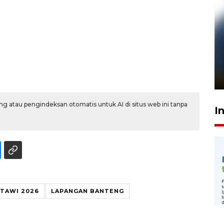
Pelanggan Filaha Farm setia
sampai 8 tahan?
1 Juni 2026 05:47
g atau pengindeksan otomatis untuk AI di situs web ini tanpa
I
TAWI 2026
LAPANGAN BANTENG