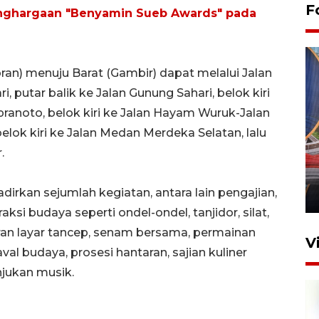
F
enghargaan "Benyamin Sueb Awards" pada
oran) menuju Barat (Gambir) dapat melalui Jalan
i, putar balik ke Jalan Gunung Sahari, belok kiri
ranoto, belok kiri ke Jalan Hayam Wuruk-Jalan
lok kiri ke Jalan Medan Merdeka Selatan, lalu
Komisi V DPR tinjau
.
perlintasan sebidang di
Stasiun Bogor
rkan sejumlah kegiatan, antara lain pengajian,
12 Juni 2026 18:49
raksi budaya seperti ondel-ondel, tanjidor, silat,
an layar tancep, senam bersama, permainan
V
val budaya, prosesi hantaran, sajian kuliner
njukan musik.