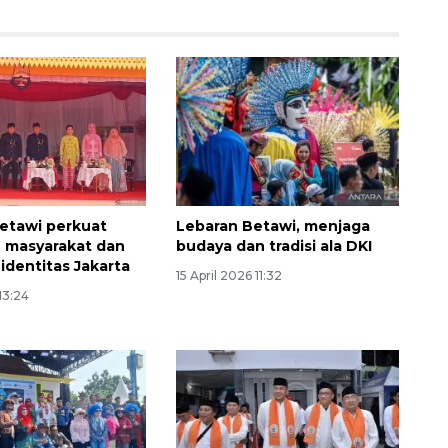
etawi perkuat
Lebaran Betawi, menjaga
 masyarakat dan
budaya dan tradisi ala DKI
identitas Jakarta
15 April 2026 11:32
 13:24
Memberantas kejahatan
jalanan Jakarta
2026-08-05 18:00:00