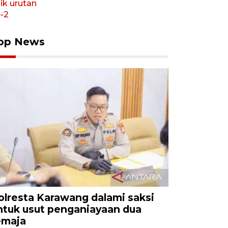
op News
olresta Karawang dalami saksi
ntuk usut penganiayaan dua
emaja