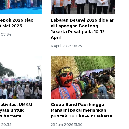
epok 2026 siap
Lebaran Betawi 2026 digelar
9 Mei 2026
di Lapangan Banteng
Jakarta Pusat pada 10-12
6 07:34
April
6 April 2026 06:25
ativitas, UMKM,
Group Band Padi hingga
nyata untuk
Mahalini bakal meriahkan
an bertemu
puncak HUT ke-499 Jakarta
6 20:33
25 Juni 2026 15:50