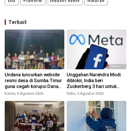
Etix
Platform
industri event
Hiburan
Terkait
Undana luncurkan website
Unggahan Narendra Modi
resmi desa di Sumba Timur
diblokir, India beri
guna cegah korupsi Dana
Zuckerberg 3 hari untuk
Desa
minta maaf secara
Kamis, 6 Agustus 2026
Rabu, 5 Agustus 2026
langsung