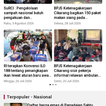
i
SuRCI : Pengelolaan
BPJS Ketenagakerjaan
a
sampah nasional butuh
Cikarang bagikan 150 paket
pengakuan dan
makan siang pada
perlindungan bagi pemulung
pengemudi ojol
Rabu, 5 Agustus 2026
Selasa, 28 Juli 2026
J
RI terapkan Konvensi ILO
BPJS Ketenagakerjaan
188 tentang penangkapan
Cikarang sisir pekerja
ikan lewat aturan baru awak
informal relawan ambulans
kapal perikanan
di PSC 119
Minggu, 26 Juli 2026
Senin, 20 Juli 2026
J
Terpopuler - Nasional
Daftar harga emas di Pegadaian Sabtu