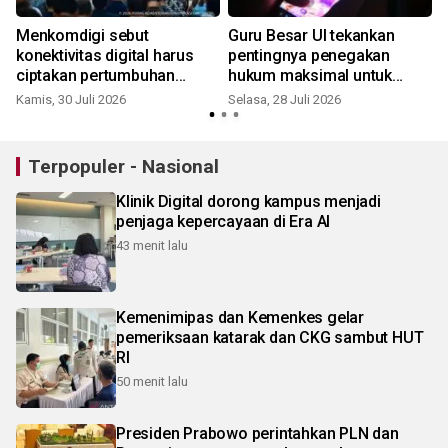
Menkomdigi sebut
Guru Besar UI tekankan
konektivitas digital harus
pentingnya penegakan
ciptakan pertumbuhan
hukum maksimal untuk
masyarakat
berantas judol makin efektif
Kamis, 30 Juli 2026
Selasa, 28 Juli 2026
S
Terpopuler - Nasional
Klinik Digital dorong kampus menjadi
penjaga kepercayaan di Era AI
43 menit lalu
Kemenimipas dan Kemenkes gelar
pemeriksaan katarak dan CKG sambut HUT
RI
50 menit lalu
Presiden Prabowo perintahkan PLN dan