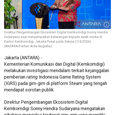
Direktur Pengembangan Ekosistem Digital Kemkomdigi Sonny Hendra
Sudaryana saat menyampaikan keterangan kepada awak media di
Kantor Kemkomdigi, Jakarta Pusat pada Selasa (7/4/2026).
(ANTARA/Farhan Arda Nugraha)
Jakarta (ANTARA) -
Kementerian Komunikasi dan Digital (Kemkomdigi)
melakukan investigasi mendalam terkait kejanggalan
pemberian
rating
Indonesia Game Rating System
(IGRS) pada gim-gim di platform Steam yang tengah
mendapat sorotan publik.
Direktur Pengembangan Ekosistem Digital
Kemkomdigi Sonny Hendra Sudaryana mengatakan
pihaknya mengakui terdapat gim-gim yang memiliki