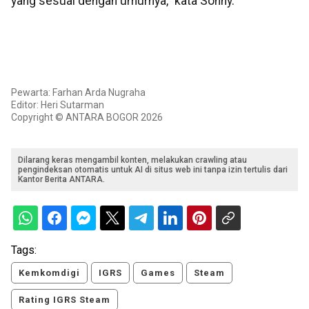
yang sesuai dengan umurnya," kata Sonny.
Pewarta: Farhan Arda Nugraha
Editor: Heri Sutarman
Copyright © ANTARA BOGOR 2026
Dilarang keras mengambil konten, melakukan crawling atau
pengindeksan otomatis untuk AI di situs web ini tanpa izin tertulis dari
Kantor Berita ANTARA.
Tags:
Kemkomdigi
IGRS
Games
Steam
Rating IGRS Steam