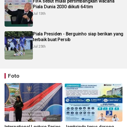
FIFA sebut mulai pertimbangkan wacana
Piala Dunia 2030 diikuti 64 tim
Jul 13th
Piala Presiden - Berguinho siap berikan yang
terbaik buat Persib
Jul 25th
Foto
International Lecture Series
Jamkrindo terus dorong