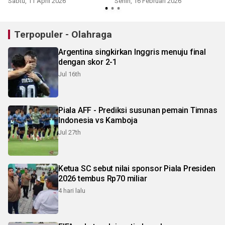
Sabtu, 11 April 2026
Senin, 16 Februari 2026
R
Terpopuler - Olahraga
Argentina singkirkan Inggris menuju final
dengan skor 2-1
Jul 16th
Piala AFF - Prediksi susunan pemain Timnas
Indonesia vs Kamboja
Jul 27th
Ketua SC sebut nilai sponsor Piala Presiden
2026 tembus Rp70 miliar
4 hari lalu