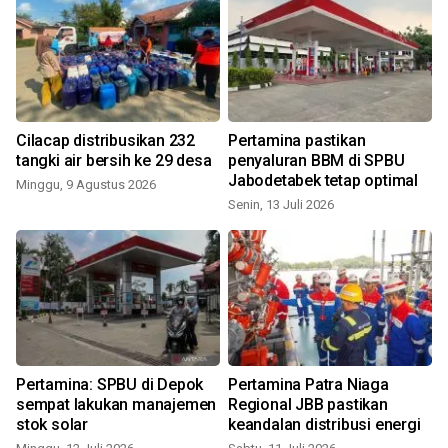
Cilacap distribusikan 232
Pertamina pastikan
tangki air bersih ke 29 desa
penyaluran BBM di SPBU
Jabodetabek tetap optimal
Minggu, 9 Agustus 2026
Senin, 13 Juli 2026
K
Pertamina: SPBU di Depok
Pertamina Patra Niaga
sempat lakukan manajemen
Regional JBB pastikan
stok solar
keandalan distribusi energi