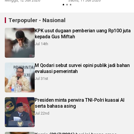
Minggu, 12 Juli 2026
Sabtu, 11 Juli 2026
S
Terpopuler - Nasional
KPK usut dugaan pemberian uang Rp100 juta
kepada Gus Miftah
Jul 14th
M Qodari sebut survei opini publik jadi bahan
evaluasi pemerintah
Jul 31st
Presiden minta perwira TNI-Polri kuasai AI
serta bahasa asing
Jul 22nd