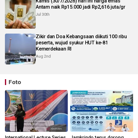
Kamis (30/7/2026) hari ini harga emas
Antam naik Rp15.000 jadi Rp2,616 juta/gr
Jul 30th
Zikir dan Doa Kebangsaan diikuti 100 ribu
peserta, wujud syukur HUT ke-81
Kemerdekaan RI
Aug 2nd
Foto
International Lecture Series
Jamkrindo terus dorong