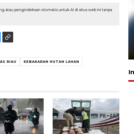
g atau pengindeksan otomatis untuk AI di situs web ini tanpa
Pelanggan Filaha Farm setia
sampai 8 tahan?
1 Juni 2026 05:47
AS RIAU
KEBAKARAN HUTAN LAHAN
I