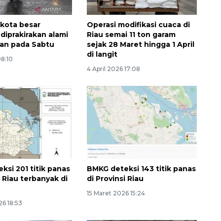
 kota besar
Operasi modifikasi cuaca di
diprakirakan alami
Riau semai 11 ton garam
gan pada Sabtu
sejak 28 Maret hingga 1 April
di langit
08:10
4 April 2026 17:08
ksi 201 titik panas
BMKG deteksi 143 titik panas
i Riau terbanyak di
di Provinsi Riau
15 Maret 2026 15:24
Ekspedisi Rupiah Berdaulat
26 18:53
2026 sambangi Papua