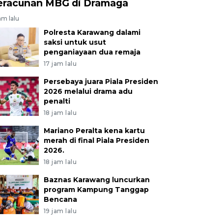
eracunan MBG di Dramaga
am lalu
Polresta Karawang dalami
saksi untuk usut
penganiayaan dua remaja
17 jam lalu
Persebaya juara Piala Presiden
2026 melalui drama adu
penalti
18 jam lalu
Mariano Peralta kena kartu
merah di final Piala Presiden
2026.
18 jam lalu
Baznas Karawang luncurkan
program Kampung Tanggap
Bencana
19 jam lalu