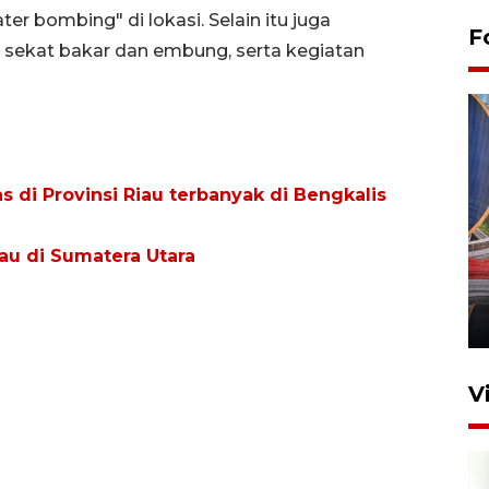
er bombing" di lokasi. Selain itu juga
F
 sekat bakar dan embung, serta kegiatan
s di Provinsi Riau terbanyak di Bengkalis
Komisi V DPR tinjau
tau di Sumatera Utara
perlintasan sebidang di
Stasiun Bogor
12 Juni 2026 18:49
V