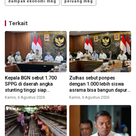
dampak ekonomi mbg
peluang mbg
Terkait
Kepala BGN sebut 1.700
Zulhas sebut ponpes
SPPG di daerah angka
dengan 1.000 lebih siswa
stunting tinggi siap
asrama bisa bangun dapur
beroperasi
MBG
Kamis, 6 Agustus 2026
Kamis, 6 Agustus 2026