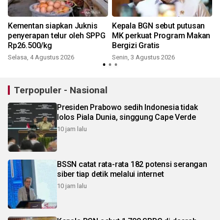
Kementan siapkan Juknis
Kepala BGN sebut putusan
penyerapan telur oleh SPPG
MK perkuat Program Makan
Rp26.500/kg
Bergizi Gratis
Selasa, 4 Agustus 2026
Senin, 3 Agustus 2026
S
Terpopuler - Nasional
Presiden Prabowo sedih Indonesia tidak
lolos Piala Dunia, singgung Cape Verde
10 jam lalu
BSSN catat rata-rata 182 potensi serangan
siber tiap detik melalui internet
10 jam lalu