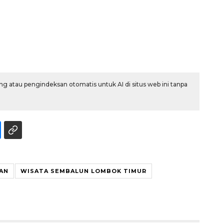
Belanja turis asing beri angin
segar bagi ekonomi
2026-08-05 09:00:00
g atau pengindeksan otomatis untuk AI di situs web ini tanpa
RAN
WISATA SEMBALUN LOMBOK TIMUR