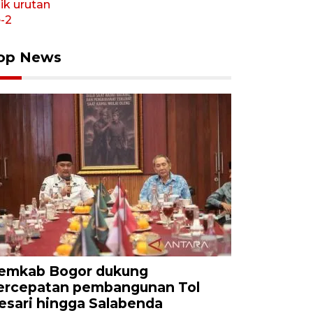
op News
emkab Bogor dukung
ercepatan pembangunan Tol
esari hingga Salabenda