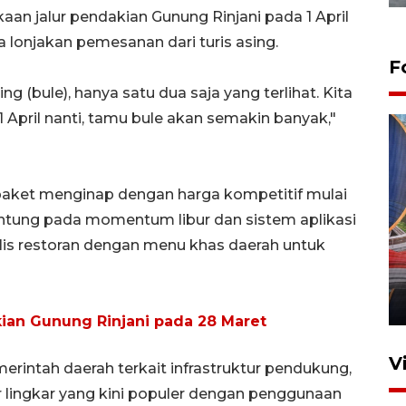
an jalur pendakian Gunung Rinjani pada 1 April
lonjakan pemesanan dari turis asing.
F
 (bule), hanya satu dua saja yang terlihat. Kita
1 April nanti, tamu bule akan semakin banyak,"
aket menginap dengan harga kompetitif mulai
antung pada momentum libur dan sistem aplikasi
Komisi V DPR tinjau
lis restoran dengan menu khas daerah untuk
perlintasan sebidang di
Stasiun Bogor
12 Juni 2026 18:49
ian Gunung Rinjani pada 28 Maret
V
rintah daerah terkait infrastruktur pendukung,
r lingkar yang kini populer dengan penggunaan