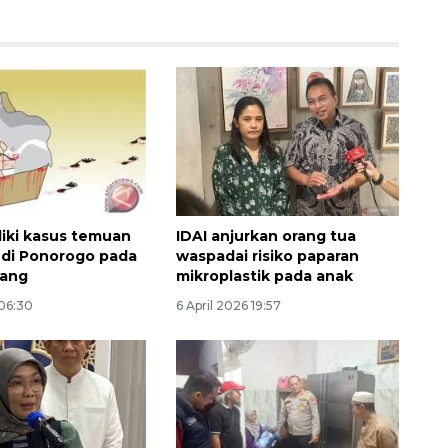
idiki kasus temuan
IDAI anjurkan orang tua
i di Ponorogo pada
waspadai risiko paparan
tang
mikroplastik pada anak
 06:30
6 April 2026 19:57
Ekspedisi Rupiah Berdaulat
2026 sambangi Papua