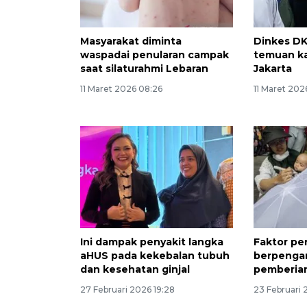
Masyarakat diminta
Dinkes DK
waspadai penularan campak
temuan k
saat silaturahmi Lebaran
Jakarta
11 Maret 2026 08:26
11 Maret 202
Ini dampak penyakit langka
Faktor pe
aHUS pada kekebalan tubuh
berpenga
dan kesehatan ginjal
pemberian
27 Februari 2026 19:28
23 Februari 