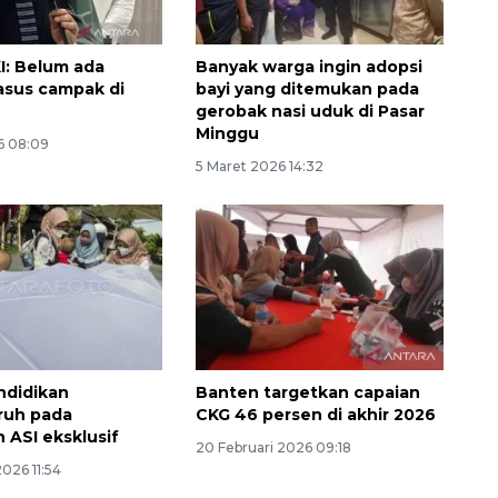
2026-08-06 13:15:00
I: Belum ada
Banyak warga ingin adopsi
asus campak di
bayi yang ditemukan pada
gerobak nasi uduk di Pasar
Minggu
6 08:09
5 Maret 2026 14:32
ndidikan
Banten targetkan capaian
ruh pada
CKG 46 persen di akhir 2026
 ASI eksklusif
20 Februari 2026 09:18
2026 11:54