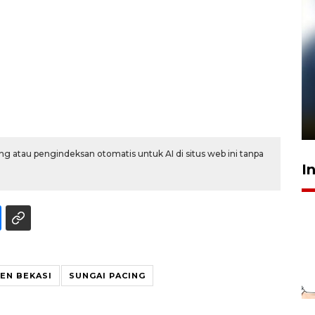
Pelanggan Filaha Farm setia
sampai 8 tahan?
1 Juni 2026 05:47
g atau pengindeksan otomatis untuk AI di situs web ini tanpa
I
EN BEKASI
SUNGAI PACING