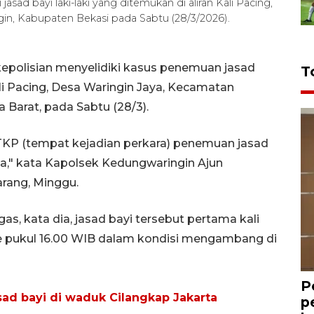
sad bayi laki-laki yang ditemukan di aliran Kali Pacing,
n, Kabupaten Bekasi pada Sabtu (28/3/2026).
epolisian menyelidiki kasus penemuan jasad
T
 Kali Pacing, Desa Waringin Jaya, Kecamatan
Barat, pada Sabtu (28/3).
TKP (tempat kejadian perkara) penemuan jasad
ga," kata Kapolsek Kedungwaringin Ajun
rang, Minggu.
s, kata dia, jasad bayi tersebut pertama kali
e pukul 16.00 WIB dalam kondisi mengambang di
P
asad bayi di waduk Cilangkap Jakarta
p