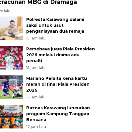
eracunan MBG di Dramaga
am lalu
Polresta Karawang dalami
saksi untuk usut
penganiayaan dua remaja
15 jam lalu
Persebaya juara Piala Presiden
2026 melalui drama adu
penalti
15 jam lalu
Mariano Peralta kena kartu
merah di final Piala Presiden
2026.
16 jam lalu
Baznas Karawang luncurkan
program Kampung Tanggap
Bencana
17 jam lalu