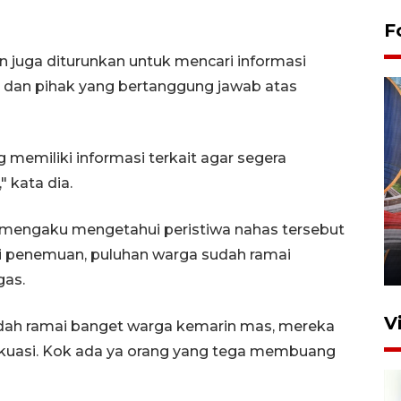
F
in juga diturunkan untuk mencari informasi
ut dan pihak yang bertanggung jawab atas
emiliki informasi terkait agar segera
 kata dia.
Komisi V DPR tinjau
perlintasan sebidang di
engaku mengetahui peristiwa nahas tersebut
Stasiun Bogor
kasi penemuan, puluhan warga sudah ramai
12 Juni 2026 18:49
gas.
V
dah ramai banget warga kemarin mas, mereka
akuasi. Kok ada ya orang yang tega membuang