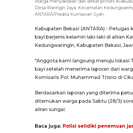
Warga menyaksikan dari dekat proses evakuasi ja
Desa Waringin Jaya, Kecamatan Kedungwaringi
ANTARA/Pradita Kurniawan Syah.
Kabupaten Bekasi (ANTARA) - Petugas k
bayi berjenis kelamin laki-laki di aliran
Kedungwaringin, Kabupaten Bekasi, Jawa 
"Anggota kami langsung menuju lokasi 
bayi setelah menerima laporan dari war
Komisaris Pol. Muhammad Trisno di Cika
Berdasarkan laporan yang diterima petuga
ditemukan warga pada Sabtu (28/3) sor
aliran sungai.
Baca juga:
Polisi selidiki penemuan j