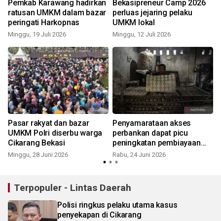
Pemkab Karawang hadirkan
Bekasipreneur Camp 2026
g
ratusan UMKM dalam bazar
perluas jejaring pelaku
peringati Harkopnas
UMKM lokal
Minggu, 19 Juli 2026
Minggu, 12 Juli 2026
n
Pasar rakyat dan bazar
Penyamarataan akses
UMKM Polri diserbu warga
perbankan dapat picu
Cikarang Bekasi
peningkatan pembiayaan
UMKM
Minggu, 28 Juni 2026
Rabu, 24 Juni 2026
J
Terpopuler - Lintas Daerah
Polisi ringkus pelaku utama kasus
penyekapan di Cikarang