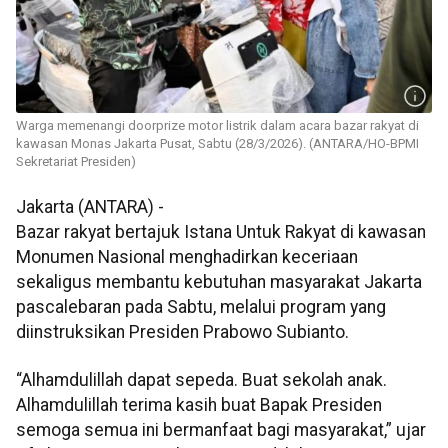
Warga memenangi doorprize motor listrik dalam acara bazar rakyat di
kawasan Monas Jakarta Pusat, Sabtu (28/3/2026). (ANTARA/HO-BPMI
Sekretariat Presiden)
Jakarta (ANTARA) -
Bazar rakyat bertajuk Istana Untuk Rakyat di kawasan
Monumen Nasional menghadirkan keceriaan
sekaligus membantu kebutuhan masyarakat Jakarta
pascalebaran pada Sabtu, melalui program yang
diinstruksikan Presiden Prabowo Subianto.
“Alhamdulillah dapat sepeda. Buat sekolah anak.
Alhamdulillah terima kasih buat Bapak Presiden
semoga semua ini bermanfaat bagi masyarakat,” ujar