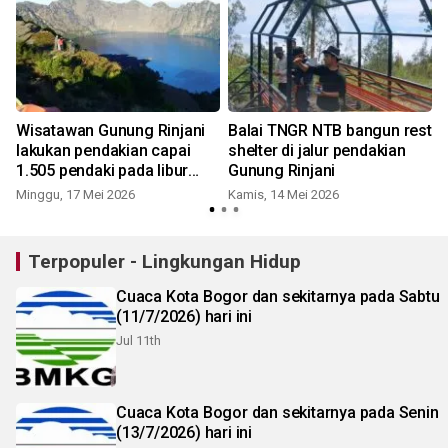
Wisatawan Gunung Rinjani
Balai TNGR NTB bangun rest
lakukan pendakian capai
shelter di jalur pendakian
1.505 pendaki pada libur
Gunung Rinjani
panjang
Minggu, 17 Mei 2026
Kamis, 14 Mei 2026
Terpopuler - Lingkungan Hidup
Cuaca Kota Bogor dan sekitarnya pada Sabtu
(11/7/2026) hari ini
Jul 11th
Cuaca Kota Bogor dan sekitarnya pada Senin
(13/7/2026) hari ini