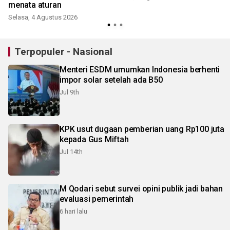
menata aturan
Selasa, 4 Agustus 2026
J
Terpopuler - Nasional
Menteri ESDM umumkan Indonesia berhenti
impor solar setelah ada B50
Jul 9th
KPK usut dugaan pemberian uang Rp100 juta
kepada Gus Miftah
Jul 14th
M Qodari sebut survei opini publik jadi bahan
evaluasi pemerintah
6 hari lalu